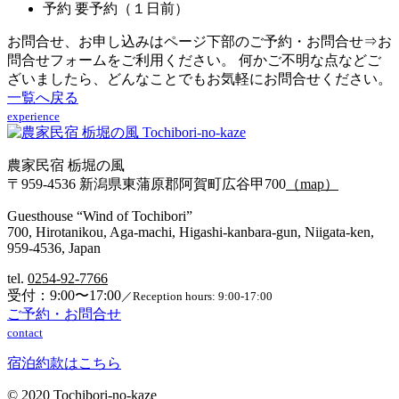
予約
要予約（１日前）
お問合せ、お申し込みはページ下部のご予約・お問合せ⇒お
問合せフォームをご利用ください。 何かご不明な点などご
ざいましたら、どんなことでもお気軽にお問合せください。
一覧へ戻る
experience
農家民宿 栃堀の風
〒959-4536 新潟県東蒲原郡阿賀町広谷甲700
（map）
Guesthouse “Wind of Tochibori”
700, Hirotanikou, Aga-machi, Higashi-kanbara-gun, Niigata-ken,
959-4536, Japan
tel.
0254-92-7766‬
受付：9:00〜17:00
／Reception hours: 9:00-17:00
ご予約・お問合せ
contact
宿泊約款はこちら
©︎ 2020 Tochibori-no-kaze