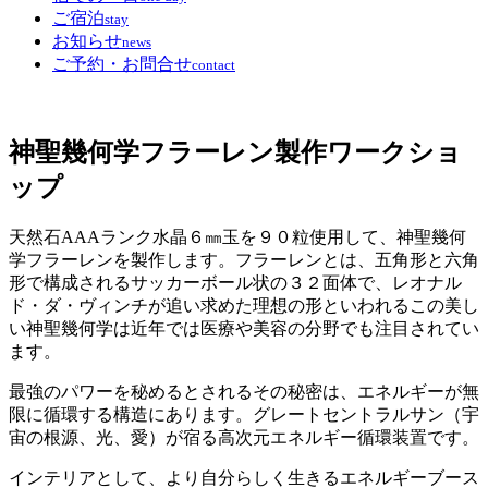
ご宿泊
stay
お知らせ
news
ご予約・お問合せ
contact
神聖幾何学フラーレン製作ワークショ
ップ
天然石AAAランク水晶６㎜玉を９０粒使用して、神聖幾何
学フラーレンを製作します。フラーレンとは、五角形と六角
形で構成されるサッカーボール状の３２面体で、レオナル
ド・ダ・ヴィンチが追い求めた理想の形といわれるこの美し
い神聖幾何学は近年では医療や美容の分野でも注目されてい
ます。
最強のパワーを秘めるとされるその秘密は、エネルギーが無
限に循環する構造にあります。グレートセントラルサン（宇
宙の根源、光、愛）が宿る高次元エネルギー循環装置です。
インテリアとして、より自分らしく生きるエネルギーブース