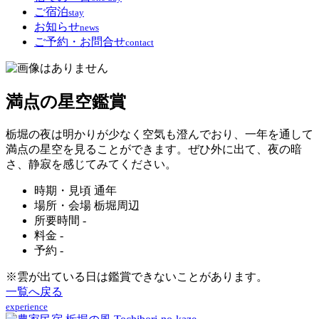
ご宿泊
stay
お知らせ
news
ご予約・お問合せ
contact
満点の星空鑑賞
栃堀の夜は明かりが少なく空気も澄んでおり、一年を通して
満点の星空を見ることができます。ぜひ外に出て、夜の暗
さ、静寂を感じてみてください。
時期・見頃
通年
場所・会場
栃堀周辺
所要時間
-
料金
-
予約
-
※雲が出ている日は鑑賞できないことがあります。
一覧へ戻る
experience